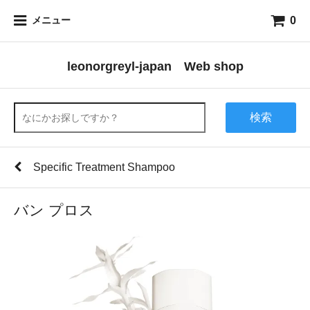
0
メニュー
leonorgreyl-japan Web shop
検索
Specific Treatment Shampoo
バン プロス